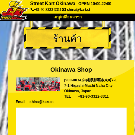
Street Kart Okinawa
OPEN 10:00-22:00
📞+81-90-3322-3311
📧
shina@kart.st
เมนู/เปลี่ยนสาขา
หน้าแรก
ร้านค้า
เกี่ยวกับ
สเปค
ราคา
การเข้าถึง
เสียงจากผู้ใช้
คำถามที่พบบ่อย
บริษัท
การจอง
Okinawa Shop
เปลี่ยนสาขา
[900-0034]沖縄県那覇市東町7-1
Tokyo Shinagawa
Tokyo Akihabara#1
7-1 Higashi-Machi Naha City
Tokyo Akihabara#2
Tokyo Shibuya
Okinawa, Japan
TEL
+81-90-3322-3311
Tokyo Shibuya Annex
Tokyo Bay
Email
shina@kart.st
Tokyo Asakusa
Osaka
Okinawa