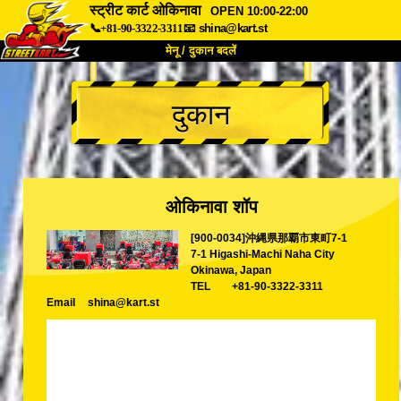
स्ट्रीट कार्ट ओकिनावा
OPEN 10:00-22:00
📞+81-90-3322-3311
📧
shina@kart.st
मेनू / दुकान बदलें
TOP
दुकान
हमारे बारे में
विशेषताएँ
कीमत
पहुंच
वॉयस
FAQ
कंपनी
बुकिंग
ओकिनावा शॉप
शाखा बदलें
[900-0034]沖縄県那覇市東町7-1
टोक्यो शिनागावा #1
टोक्यो अकीहबारा#1
7-1 Higashi-Machi Naha City
टोक्यो अकीहबारा#2
टोक्यो शिबुया
Okinawa, Japan
TEL
+81-90-3322-3311
टोक्यो शिबुया एनेक्स
टोक्यो बे
Email
shina@kart.st
टोक्यो असाकुसा
ओसाका
ओकिनावा