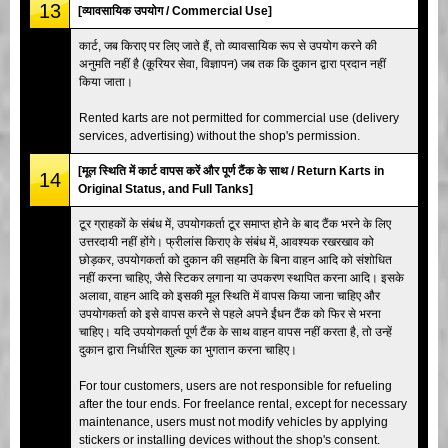
13
[व्यावसायिक उपयोग / Commercial Use]
कार्ट, जब किराए पर लिए जाते हैं, तो व्यावसायिक रूप से उपयोग करने की
अनुमति नहीं है (कूरियर सेवा, विज्ञापन) जब तक कि दुकान द्वारा प्रदान नहीं
किया जाता।
Rented karts are not permitted for commercial use (delivery
services, advertising) without the shop's permission.
[मूल स्थिति में कार्ट वापस करें और पूर्ण टैंक के साथ / Return Karts in
14
Original Status, and Full Tanks]
टूर ग्राहकों के संबंध में, उपयोगकर्ता टूर समाप्त होने के बाद टैंक भरने के लिए
उत्तरदायी नहीं होंगे। फ्रीलांस किराए के संबंध में, आवश्यक रखरखाव को
छोड़कर, उपयोगकर्ता को दुकान की सहमति के बिना वाहन आदि को संशोधित
नहीं करना चाहिए, जैसे स्टिकर लगाना या उपकरण स्थापित करना आदि। इसके
अलावा, वाहन आदि को इसकी मूल स्थिति में वापस किया जाना चाहिए और
उपयोगकर्ता को इसे वापस करने से पहले अपने ईंधन टैंक को फिर से भरना
चाहिए। यदि उपयोगकर्ता पूर्ण टैंक के साथ वाहन वापस नहीं करता है, तो उन्हें
दुकान द्वारा निर्धारित शुल्क का भुगतान करना चाहिए।
For tour customers, users are not responsible for refueling
after the tour ends. For freelance rental, except for necessary
maintenance, users must not modify vehicles by applying
stickers or installing devices without the shop's consent.