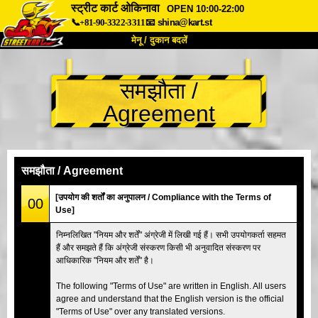
स्ट्रीट कार्ट ओकिनावा
OPEN 10:00-22:00
📞+81-90-3322-3311
📧
shina@kart.st
मेनू / दुकान बदलें
TOP
समझौता /
हमारे बारे में
विशेषताएँ
कीमत
Agreement
पहुंच
वॉयस
FAQ
कंपनी
बुकिंग
शाखा बदलें
समझौता / Agreement
टोक्यो शिनागावा #1
टोक्यो अकीहबारा#1
[उपयोग की शर्तों का अनुपालन / Compliance with the Terms of
00
Use]
टोक्यो अकीहबारा#2
टोक्यो शिबुया
निम्नलिखित "नियम और शर्तें" अंग्रेजी में लिखी गई हैं। सभी उपयोगकर्ता सहमत
टोक्यो शिबुया एनेक्स
टोक्यो बे
हैं और समझते हैं कि अंग्रेजी संस्करण किसी भी अनुवादित संस्करण पर
आधिकारिक "नियम और शर्तें" है।
टोक्यो असाकुसा
ओसाका
ओकिनावा
The following "Terms of Use" are written in English. All users
agree and understand that the English version is the official
"Terms of Use" over any translated versions.