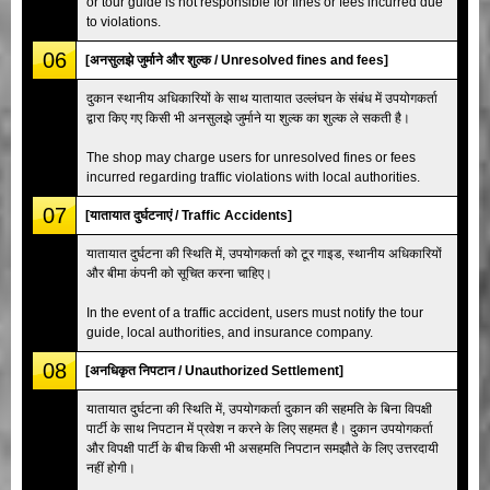
or tour guide is not responsible for fines or fees incurred due
to violations.
06
[अनसुलझे जुर्माने और शुल्क / Unresolved fines and fees]
दुकान स्थानीय अधिकारियों के साथ यातायात उल्लंघन के संबंध में उपयोगकर्ता
द्वारा किए गए किसी भी अनसुलझे जुर्माने या शुल्क का शुल्क ले सकती है।
The shop may charge users for unresolved fines or fees
incurred regarding traffic violations with local authorities.
07
[यातायात दुर्घटनाएं / Traffic Accidents]
यातायात दुर्घटना की स्थिति में, उपयोगकर्ता को टूर गाइड, स्थानीय अधिकारियों
और बीमा कंपनी को सूचित करना चाहिए।
In the event of a traffic accident, users must notify the tour
guide, local authorities, and insurance company.
08
[अनधिकृत निपटान / Unauthorized Settlement]
यातायात दुर्घटना की स्थिति में, उपयोगकर्ता दुकान की सहमति के बिना विपक्षी
पार्टी के साथ निपटान में प्रवेश न करने के लिए सहमत है। दुकान उपयोगकर्ता
और विपक्षी पार्टी के बीच किसी भी असहमति निपटान समझौते के लिए उत्तरदायी
नहीं होगी।