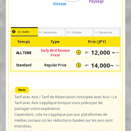
8 / Août
9 / Septembre
10 / Octobre
11 / Novembre
Temps
Type
Prix (JPY)
Early Bird Review
12,000 ~
ALL TIME
JPY
/pax
¥
Price!
14,000~
Standard
Regular Price
JPY
/pax
¥
Tarif avec Avis / Tarif de Réservation Anticipée avec Avis / Le
Tarif avec Avis s'applique lorsque vous prévoyez de
partager votre expérience.
Cependant, cela ne s'applique pas aux plateformes de
médias sociaux où les réductions basées sur les avis sont
interdites.