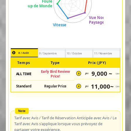
8 / Août
9 / Septembre
10 / Octobre
11 / Novembre
Temps
Type
Prix (JPY)
Early Bird Review
9,000 ~
ALL TIME
JPY
/pax
¥
Price!
11,000~
Standard
Regular Price
JPY
/pax
¥
Tarif avec Avis / Tarif de Réservation Anticipée avec Avis / Le
Tarif avec Avis s'applique lorsque vous prévoyez de
partager votre expérience.