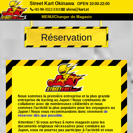
Street Kart Okinawa
OPEN 10:00-22:00
📞+81-90-3322-3311
📧
shina@kart.st
MENU/Changer de Magasin
ACCUEIL
Réservation
À Propos
Caractéristiques
Tarifs
Accès
Avis
FAQ
Entreprise
Réservation
Changer de Magasin
Tokyo Shinagawa
Tokyo Akihabara#1
Tokyo Akihabara#2
Tokyo Shibuya
Nous sommes la
première entreprise
et
la plus grande
Tokyo Shibuya Annexe
Baie de Tokyo
entreprise de karting
au Japon ! Nous continuons de
collaborer avec
de nombreuses célébrités
et nous
sommes l’
activité la plus populaire
pour les voyageurs au
Tokyo Asakusa
Osaka
Japon ! Nous vous recommandons donc vivement
de
réserver dès que possible.
Okinawa
Attention ! Si vous arrivez à notre magasin sans les
documents originaux nécessaires pour conduire au
Japon, vous ne pourrez pas participer à l'activité et vous